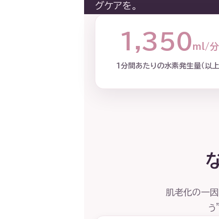
グケアを。
1,350
ml/
1分間あたりの水素発生量（以上
肌老化の一因
う