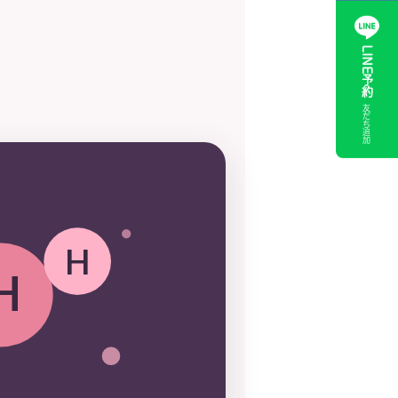
LINE予約
友だち追加
H
H