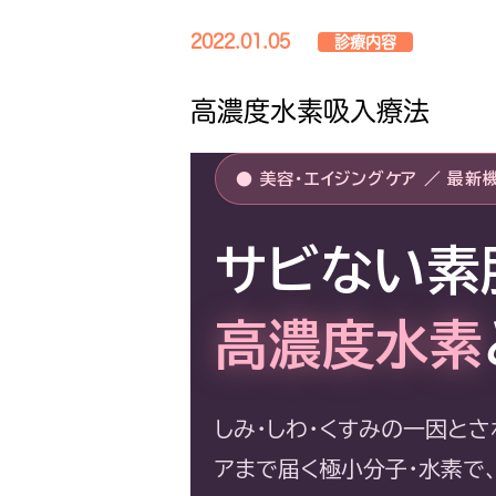
2022.01.05
診療内容
高濃度水素吸入療法
● 美容・エイジングケア ／ 最新機
サビない素
高濃度水素
しみ・しわ・くすみの一因とさ
アまで届く極小分子・水素で