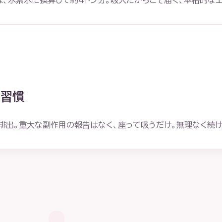
、水素水に換算して約4トン分。吸入だからこそ届く、本格的なエ
い習慣
排出。重大な副作用の報告はなく、座って吸うだけ。無理なく続け