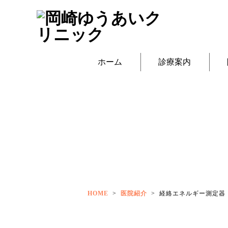
ホーム
診療案内
HOME
>
医院紹介
>
経絡エネルギー測定器